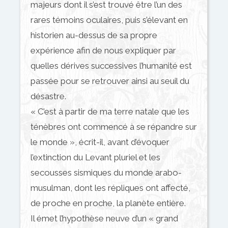
majeurs dont il s’est trouvé être l’un des
rares témoins oculaires, puis s’élevant en
historien au-dessus de sa propre
expérience afin de nous expliquer par
quelles dérives successives l’humanité est
passée pour se retrouver ainsi au seuil du
désastre.
« C’est à partir de ma terre natale que les
ténèbres ont commencé à se répandre sur
le monde », écrit-il, avant d’évoquer
l’extinction du Levant pluriel et les
secousses sismiques du monde arabo-
musulman, dont les répliques ont affecté,
de proche en proche, la planète entière.
Il émet l’hypothèse neuve d’un « grand