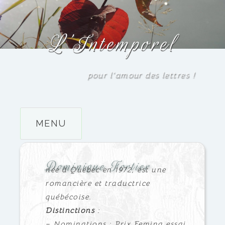
Accéder
L’Intemporel
au
contenu
principal
pour l'amour des lettres
!
MENU
Dominique Fortier
née à Québec en 1972, est une
romancière et traductrice
québécoise.
Distinctions
:
– Nominations : Prix Femina essai