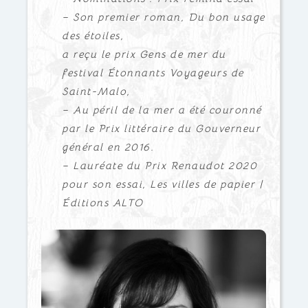
– Son premier roman, Du bon usage
des étoiles,
a reçu le prix Gens de mer du
festival Étonnants Voyageurs de
Saint-Malo,
– Au péril de la mer a été couronné
par le Prix littéraire du Gouverneur
général en 2016.
– Lauréate du Prix Renaudot 2020
pour son essai, Les villes de papier |
Éditions ALTO