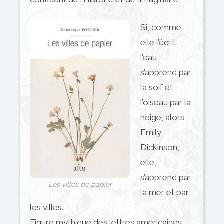
Si, comme
elle l’écrit,
l’eau
s’apprend par
la soif et
l’oiseau par la
neige, alors
Emily
Dickinson,
elle,
s’apprend par
Les villes de papier
la mer et par
les villes.
Figure mythique des lettres américaines,