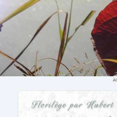
Accéder
au
contenu
principal
A
Florilège par Hubert