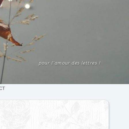
pour l'amour des lettres
!
CT