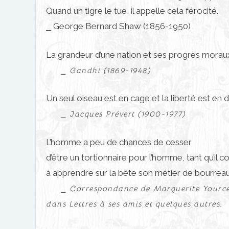
Quand un tigre le tue, il appelle cela férocité.
⎯ George Bernard Shaw (1856-1950)
La grandeur d’une nation et ses progrès moraux 
⎯ Gandhi (1869-1948)
Un seul oiseau est en cage et la liberté est en d
⎯ Jacques Prévert (1900-1977)
L’homme a peu de chances de cesser
d’être un tortionnaire pour l’homme, tant qu’il c
à apprendre sur la bête son métier de bourreau
⎯ Correspondance de Marguerite Yource
dans Lettres à ses amis et quelques autres.