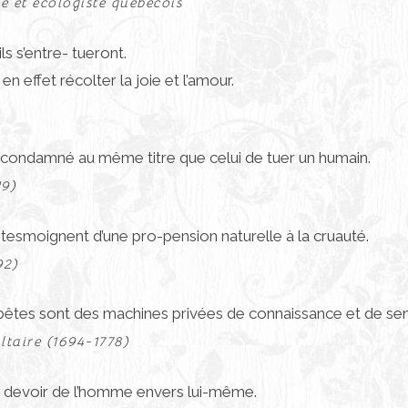
e et écologiste québécois
s s’entre- tueront.
n effet récolter la joie et l’amour.
ra condamné au même titre que celui de tuer un humain.
19)
s tesmoignent d’une pro-pension naturelle à la cruauté.
92)
es bêtes sont des machines privées de connaissance et de se
ltaire (1694-1778)
’un devoir de l’homme envers lui-même.