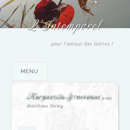
Accéder
L’Intemporel
au
contenu
principal
pour l'amour des lettres
!
MENU
Marguerite Yourcenar
― Les Yeux ouverts : Entretiens avec
Matthieu Galey