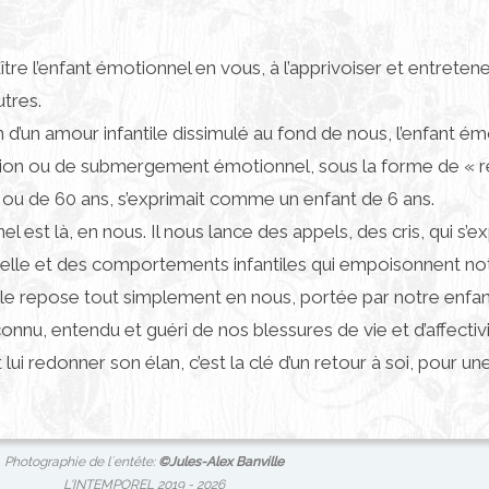
re l’enfant émotionnel en vous, à l’apprivoiser et entretene
tres.
 d’un amour infantile dissimulé au fond de nous, l’enfant ém
ion ou de submergement émotionnel, sous la forme de « ré
0 ou de 60 ans, s’exprimait comme un enfant de 6 ans.
l est là, en nous. Il nous lance des appels, des cris, qui 
nnelle et des comportements infantiles qui empoisonnent not
’elle repose tout simplement en nous, portée par notre enfan
onnu, entendu et guéri de nos blessures de vie et d’affectivi
 lui redonner son élan, c’est la clé d’un retour à soi, pour u
Photographie de l´entête:
©
Jules-Alex Banville
⎯ L'INTEMPOREL 2019 -
2026 ⎯