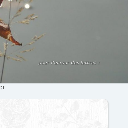
pour l'amour des lettres
!
CT