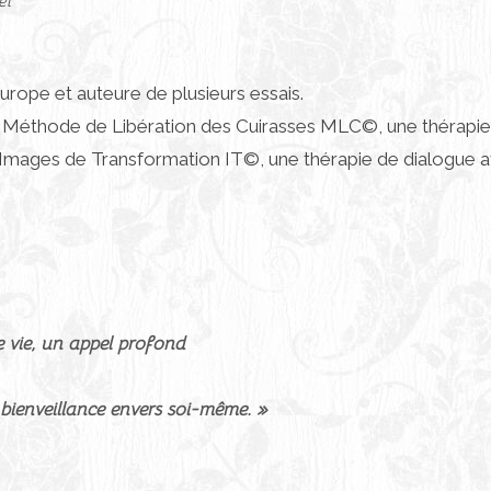
el
rope et auteure de plusieurs essais.
éé la Méthode de Libération des Cuirasses MLC©, une thérap
Images de Transformation IT©, une thérapie de dialogue ave
e vie, un appel profond
bienveillance envers soi-même. »